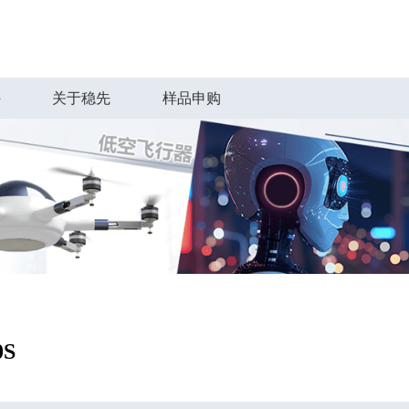
持
关于稳先
样品申购
0S