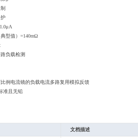
限制
保护
.0μA
典型值）=140mΩ
示
开路负载检测
度比例电流镜的负载电流多路复用模拟反馈
S标准且无铅
文档描述