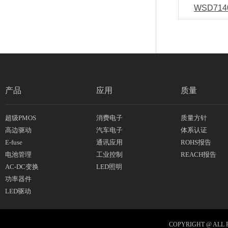
WSD714
产品
应用
质量
超级PMOS
消费电子
质量方针
高边驱动
汽车电子
体系认证
E-fuse
通讯应用
ROHS报告
电池管理
工业控制
REACH报告
AC-DC变换
LED照明
功率器件
LED驱动
COPYRIGHT @ ALL 