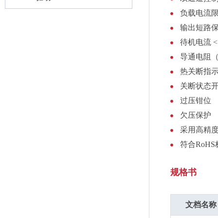
负载电流
输出短路
待机电流 <1
导通电阻（
热关断指
关断状态
过压钳位
欠压保护
采用高精
符合RoH
规格书
文档名称