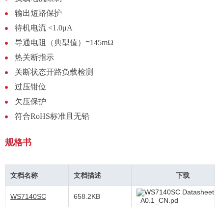
输出短路保护
待机电流 <1.0μA
导通电阻（典型值）=145mΩ
热关断指示
关断状态开路负载检测
过压钳位
欠压保护
符合RoHS标准且无铅
规格书
文档名称
文档描述
下载
WS7140SC Datasheet
WS7140SC
658.2KB
_A0.1_CN.pd